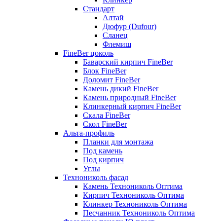
Стандарт
Алтай
Дюфур (Dufour)
Сланец
Флемиш
FineBer цоколь
Баварский кирпич FineBer
Блок FineBer
Доломит FineBer
Камень дикий FineBer
Камень природный FineBer
Клинкерный кирпич FineBer
Скала FineBer
Скол FineBer
Альта-профиль
Планки для монтажа
Под камень
Под кирпич
Углы
Технониколь фасад
Камень Технониколь Оптима
Кирпич Технониколь Оптима
Клинкер Технониколь Оптима
Песчанник Технониколь Оптима