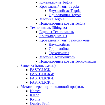
Конек/карниз Tegola
Кровельный гонт Tegola
Двухслойная Tegola
Однослойная Tegola
Мастика Tegola
Подкладочные ковры Tegola
Технониколь (Shinglas)
Ендовы Технониколь
Конек/карниз ТН
Кровельный гонт Технониколь
Двухслойная
Однослойная
Трехслойная
Мастика Технониколь
Подкладочные ковры Технониколь
Защелка (клик фальц)
FASTCLICK
FASTCLICK-B
FASTCLICK-H
FASTCLICK-T
Металлочерепица и волновой профиль
Kamea
Kredo
Kvinta
Quadro Profi