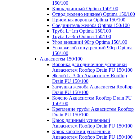
150/100
Крюк длинный Optima 150/100
Отвод (колено нижнее) Optima 150/100
Приемная воронка Optima 150/100
Соединитель желоба Optima 150/100
Труба L=1m Optima 150/100
Труба L=3m Optima 150/100
Угол внешний 90гр Optima 150/100
Угол желоба внутренний 90гр Optima
150/100
Аквасистем 150/100
Воронка для одиночной установки
Аквасистем Rooftop Drain PU 150/100
Желоб L=3.0m Аквасистем Rooftop
Drain PU 150/100
Заглушка желоба Аквасистем Rooftop
Drain PU 150/100
Колено Аквасистем Rooftop Drain PU
150/100
Крепление трубы Аквасистем Rooftop
Drain PU 150/100
Крюк длинный усиленный
Аквасистем Rooftop Drain PU 150/100
Крюк короткий усиленный
Аквасистем Rooftop Drain PU 150/100