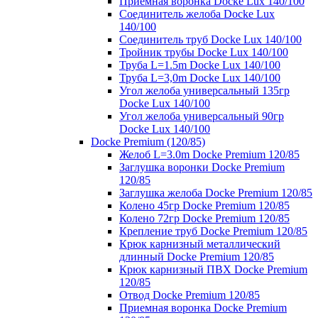
Приемная воронка Docke Lux 140/100
Соединитель желоба Docke Lux
140/100
Соединитель труб Docke Lux 140/100
Тройник трубы Docke Lux 140/100
Труба L=1.5m Docke Lux 140/100
Труба L=3,0m Docke Lux 140/100
Угол желоба универсальный 135гр
Docke Lux 140/100
Угол желоба универсальный 90гр
Docke Lux 140/100
Docke Premium (120/85)
Желоб L=3.0m Docke Premium 120/85
Заглушка воронки Docke Premium
120/85
Заглушка желоба Docke Premium 120/85
Колено 45гр Docke Premium 120/85
Колено 72гр Docke Premium 120/85
Крепление труб Docke Premium 120/85
Крюк карнизный металлический
длинный Docke Premium 120/85
Крюк карнизный ПВХ Docke Premium
120/85
Отвод Docke Premium 120/85
Приемная воронка Docke Premium