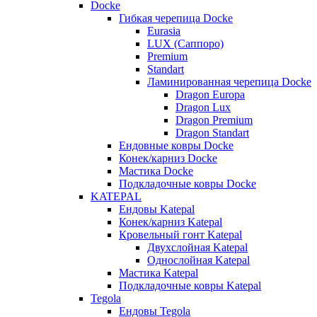
Docke
Гибкая черепица Docke
Eurasia
LUX (Саппоро)
Premium
Standart
Ламинированная черепица Docke
Dragon Europa
Dragon Lux
Dragon Premium
Dragon Standart
Ендовные ковры Docke
Конек/карниз Docke
Мастика Docke
Подкладочные ковры Docke
KATEPAL
Ендовы Katepal
Конек/карниз Katepal
Кровельный гонт Katepal
Двухслойная Katepal
Однослойная Katepal
Мастика Katepal
Подкладочные ковры Katepal
Tegola
Ендовы Tegola