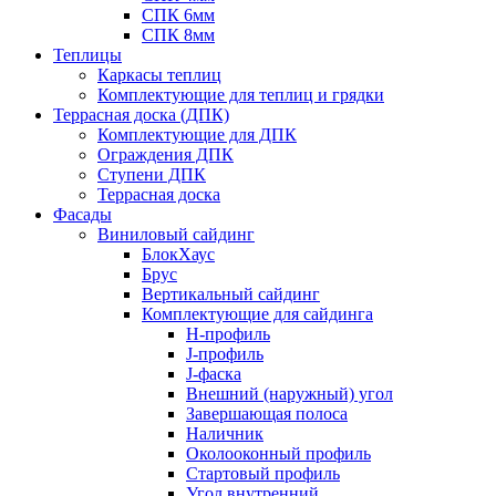
СПК 6мм
СПК 8мм
Теплицы
Каркасы теплиц
Комплектующие для теплиц и грядки
Террасная доска (ДПК)
Комплектующие для ДПК
Ограждения ДПК
Ступени ДПК
Террасная доска
Фасады
Виниловый сайдинг
БлокХаус
Брус
Вертикальный сайдинг
Комплектующие для сайдинга
H-профиль
J-профиль
J-фаска
Внешний (наружный) угол
Завершающая полоса
Наличник
Околооконный профиль
Стартовый профиль
Угол внутренний