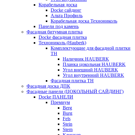
Корабельная доска
Docke сайдинг
Альта Профиль
Корабельная доска Технониколь
Панели под камень
Фасадная битумная плитка
Docke фасадная плитка
Технониколь (Hauberk)
Комплектующие для фасадной плитки
ТН
Наличник HAUBERK
Планка цокольная HAUBERK
Угол внешний HAUBERK
Угол внутренний HAUBERK
Фасадная плитка ТН
Фасадная доска ДПК
Фасадные панели (ЦОКОЛЬНЫЙ САЙДИНГ)
Docke ПАНЕЛИ
Премиум
Berg
Burg
Fels
Stein
Stern
Клинкер