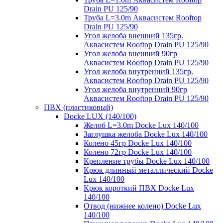
Drain PU 125/90
Труба L=3.0m Аквасистем Rooftop
Drain PU 125/90
Угол желоба внешний 135гр.
Аквасистем Rooftop Drain PU 125/90
Угол желоба внешний 90гр
Аквасистем Rooftop Drain PU 125/90
Угол желоба внутренний 135гр.
Аквасистем Rooftop Drain PU 125/90
Угол желоба внутренний 90гр
Аквасистем Rooftop Drain PU 125/90
ПВХ (пластиковый)
Docke LUX (140/100)
Желоб L=3.0m Docke Lux 140/100
Заглушка желоба Docke Lux 140/100
Колено 45гр Docke Lux 140/100
Колено 72гр Docke Lux 140/100
Крепление трубы Docke Lux 140/100
Крюк длинный металлический Docke
Lux 140/100
Крюк короткий ПВХ Docke Lux
140/100
Отвод (нижнее колено) Docke Lux
140/100