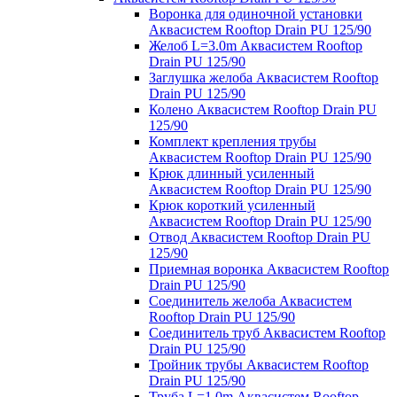
Воронка для одиночной установки
Аквасистем Rooftop Drain PU 125/90
Желоб L=3.0m Аквасистем Rooftop
Drain PU 125/90
Заглушка желоба Аквасистем Rooftop
Drain PU 125/90
Колено Аквасистем Rooftop Drain PU
125/90
Комплект крепления трубы
Аквасистем Rooftop Drain PU 125/90
Крюк длинный усиленный
Аквасистем Rooftop Drain PU 125/90
Крюк короткий усиленный
Аквасистем Rooftop Drain PU 125/90
Отвод Аквасистем Rooftop Drain PU
125/90
Приемная воронка Аквасистем Rooftop
Drain PU 125/90
Соединитель желоба Аквасистем
Rooftop Drain PU 125/90
Соединитель труб Аквасистем Rooftop
Drain PU 125/90
Тройник трубы Аквасистем Rooftop
Drain PU 125/90
Труба L=1.0m Аквасистем Rooftop