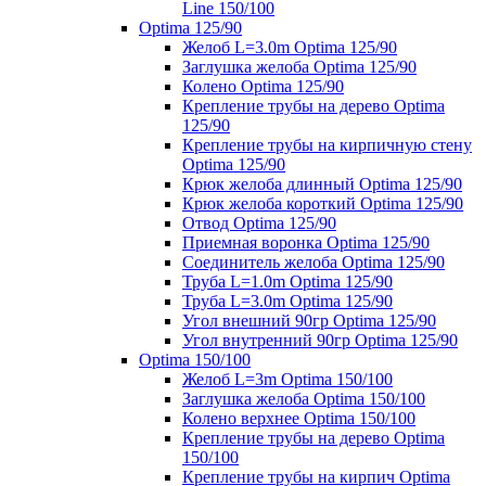
Line 150/100
Optima 125/90
Желоб L=3.0m Optima 125/90
Заглушка желоба Optima 125/90
Колено Optima 125/90
Крепление трубы на дерево Optima
125/90
Крепление трубы на кирпичную стену
Optima 125/90
Крюк желоба длинный Optima 125/90
Крюк желоба короткий Optima 125/90
Отвод Optima 125/90
Приемная воронка Optima 125/90
Соединитель желоба Optima 125/90
Труба L=1.0m Optima 125/90
Труба L=3.0m Optima 125/90
Угол внешний 90гр Optima 125/90
Угол внутренний 90гр Optima 125/90
Optima 150/100
Желоб L=3m Optima 150/100
Заглушка желоба Optima 150/100
Колено верхнее Optima 150/100
Крепление трубы на дерево Optima
150/100
Крепление трубы на кирпич Optima