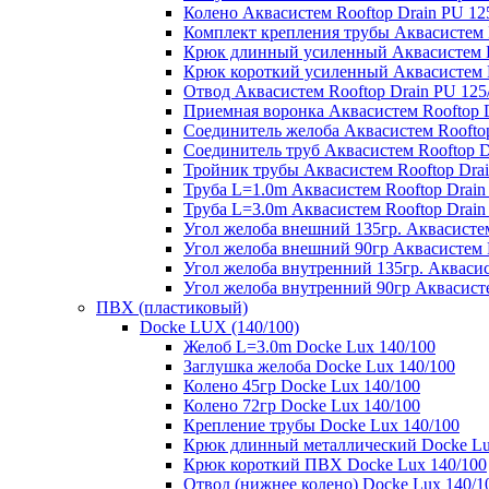
Колено Аквасистем Rooftop Drain PU 12
Комплект крепления трубы Аквасистем R
Крюк длинный усиленный Аквасистем Ro
Крюк короткий усиленный Аквасистем R
Отвод Аквасистем Rooftop Drain PU 125
Приемная воронка Аквасистем Rooftop D
Соединитель желоба Аквасистем Rooftop
Соединитель труб Аквасистем Rooftop D
Тройник трубы Аквасистем Rooftop Drai
Труба L=1.0m Аквасистем Rooftop Drain
Труба L=3.0m Аквасистем Rooftop Drain
Угол желоба внешний 135гр. Аквасистем
Угол желоба внешний 90гр Аквасистем R
Угол желоба внутренний 135гр. Аквасис
Угол желоба внутренний 90гр Аквасисте
ПВХ (пластиковый)
Docke LUX (140/100)
Желоб L=3.0m Docke Lux 140/100
Заглушка желоба Docke Lux 140/100
Колено 45гр Docke Lux 140/100
Колено 72гр Docke Lux 140/100
Крепление трубы Docke Lux 140/100
Крюк длинный металлический Docke Lu
Крюк короткий ПВХ Docke Lux 140/100
Отвод (нижнее колено) Docke Lux 140/1