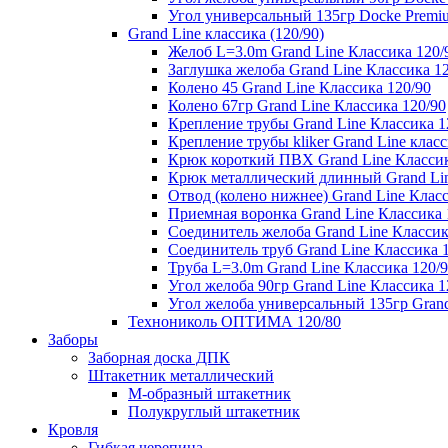
Угол универсальный 135гр Docke Premi
Grand Line классика (120/90)
Желоб L=3.0m Grand Line Классика 120/
Заглушка желоба Grand Line Классика 1
Колено 45 Grand Line Классика 120/90
Колено 67гр Grand Line Классика 120/90
Крепление трубы Grand Line Классика 1
Крепление трубы kliker Grand Line класс
Крюк короткий ПВХ Grand Line Классик
Крюк металлический длинный Grand Lin
Отвод (колено нижнее) Grand Line Класс
Приемная воронка Grand Line Классика 
Соединитель желоба Grand Line Классик
Соединитель труб Grand Line Классика 
Труба L=3.0m Grand Line Классика 120/
Угол желоба 90гр Grand Line Классика 1
Угол желоба универсальный 135гр Grand
Технониколь ОПТИМА 120/80
Заборы
Заборная доска ДПК
Штакетник металлический
М-образный штакетник
Полукруглый штакетник
Кровля
Гибкая черепица