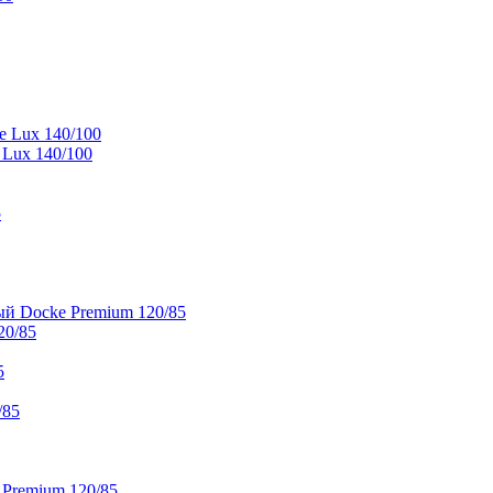
e Lux 140/100
 Lux 140/100
5
й Docke Premium 120/85
20/85
5
/85
 Premium 120/85