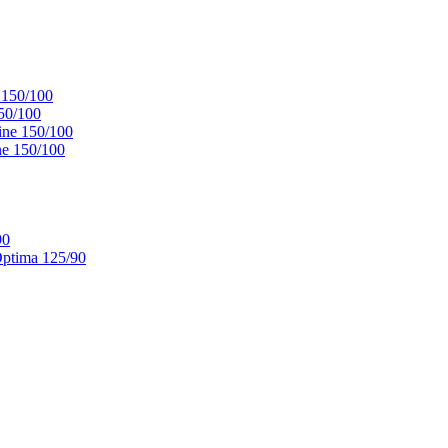
 150/100
50/100
ne 150/100
e 150/100
90
ptima 125/90