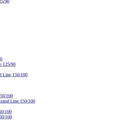
25/90
90
e 125/90
 Line 150/100
50/100
and Line 150/100
50/100
50/100