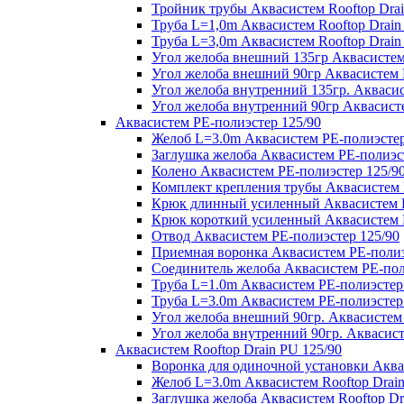
Тройник трубы Аквасистем Rooftop Drai
Труба L=1,0m Аквасистем Rooftop Drain
Труба L=3,0m Аквасистем Rooftop Drain
Угол желоба внешний 135гр Аквасистем 
Угол желоба внешний 90гр Аквасистем R
Угол желоба внутренний 135гр. Аквасис
Угол желоба внутренний 90гр Аквасисте
Аквасистем PE-полиэстер 125/90
Желоб L=3.0m Аквасистем PE-полиэстер
Заглушка желоба Аквасистем PE-полиэс
Колено Аквасистем PE-полиэстер 125/9
Комплект крепления трубы Аквасистем 
Крюк длинный усиленный Аквасистем P
Крюк короткий усиленный Аквасистем P
Отвод Аквасистем РЕ-полиэстер 125/90
Приемная воронка Аквасистем PE-полиэ
Соединитель желоба Аквасистем PE-пол
Труба L=1.0m Аквасистем PE-полиэстер
Труба L=3.0m Аквасистем PE-полиэстер
Угол желоба внешний 90гр. Аквасистем
Угол желоба внутренний 90гр. Аквасист
Аквасистем Rooftop Drain PU 125/90
Воронка для одиночной установки Аквас
Желоб L=3.0m Аквасистем Rooftop Drain
Заглушка желоба Аквасистем Rooftop Dr