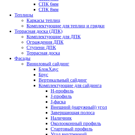
СПК 6мм
СПК 8мм
Теплицы
Каркасы теплиц
Комплектующие для теплиц и грядки
Террасная доска (ДПК)
Комплектующие для ДПК
Ограждения ДПК
Ступени ДПК
Террасная доска
Фасады
Виниловый сайдинг
БлокХаус
Брус
Вертикальный сайдинг
Комплектующие для сайдинга
H-профиль
J-профиль
J-фаска
Внешний (наружный) угол
Завершающая полоса
Наличник
Околооконный профиль
Стартовый профиль
Угол внутренний