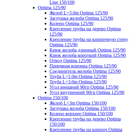
Line 150/100
Optima 125/90
Желоб L=3.0m Optima 125/90
Заглушка желоба Optima 125/90
Колено Optima 125/90
Крепление трубы на дерево Optima
125/90
Крепление трубы на кирпичную стену
Optima 125/90
Крюк желоба длинный Optima 125/90
Крюк желоба короткий Optima 125/90
Отвод Optima 125/90
Приемная воронка Optima 125/90
Соединитель желоба Optima 125/90
Труба L=1.0m Optima 125/90
Труба L=3.0m Optima 125/90
Угол внешний 90гр Optima 125/90
Угол внутренний 90гр Optima 125/90
Optima 150/100
Желоб L=3m Optima 150/100
Заглушка желоба Optima 150/100
Колено верхнее Optima 150/100
Крепление трубы на дерево Optima
150/100
Крепление трубы на кирпич Optima