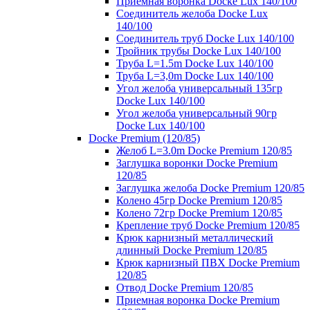
Приемная воронка Docke Lux 140/100
Соединитель желоба Docke Lux
140/100
Соединитель труб Docke Lux 140/100
Тройник трубы Docke Lux 140/100
Труба L=1.5m Docke Lux 140/100
Труба L=3,0m Docke Lux 140/100
Угол желоба универсальный 135гр
Docke Lux 140/100
Угол желоба универсальный 90гр
Docke Lux 140/100
Docke Premium (120/85)
Желоб L=3.0m Docke Premium 120/85
Заглушка воронки Docke Premium
120/85
Заглушка желоба Docke Premium 120/85
Колено 45гр Docke Premium 120/85
Колено 72гр Docke Premium 120/85
Крепление труб Docke Premium 120/85
Крюк карнизный металлический
длинный Docke Premium 120/85
Крюк карнизный ПВХ Docke Premium
120/85
Отвод Docke Premium 120/85
Приемная воронка Docke Premium