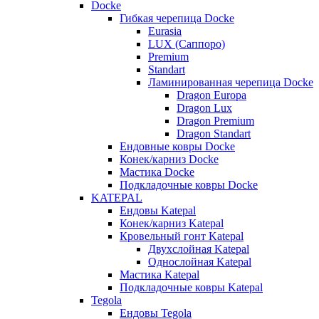
Docke
Гибкая черепица Docke
Eurasia
LUX (Саппоро)
Premium
Standart
Ламинированная черепица Docke
Dragon Europa
Dragon Lux
Dragon Premium
Dragon Standart
Ендовные ковры Docke
Конек/карниз Docke
Мастика Docke
Подкладочные ковры Docke
KATEPAL
Ендовы Katepal
Конек/карниз Katepal
Кровельный гонт Katepal
Двухслойная Katepal
Однослойная Katepal
Мастика Katepal
Подкладочные ковры Katepal
Tegola
Ендовы Tegola