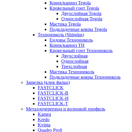
Конек/карниз Tegola
Кровельный гонт Tegola
Двухслойная Tegola
Однослойная Tegola
Мастика Tegola
Подкладочные ковры Tegola
Технониколь (Shinglas)
Ендовы Технониколь
Конек/карниз ТН
Кровельный гонт Технониколь
Двухслойная
Однослойная
Трехслойная
Мастика Технониколь
Подкладочные ковры Технониколь
Защелка (клик фальц)
FASTCLICK
FASTCLICK-B
FASTCLICK-H
FASTCLICK-T
Металлочерепица и волновой профиль
Kamea
Kredo
Kvinta
Quadro Profi