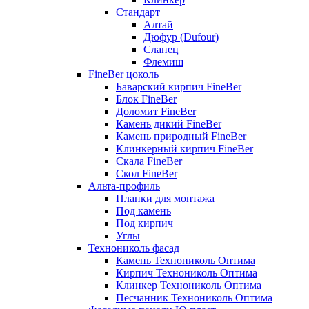
Стандарт
Алтай
Дюфур (Dufour)
Сланец
Флемиш
FineBer цоколь
Баварский кирпич FineBer
Блок FineBer
Доломит FineBer
Камень дикий FineBer
Камень природный FineBer
Клинкерный кирпич FineBer
Скала FineBer
Скол FineBer
Альта-профиль
Планки для монтажа
Под камень
Под кирпич
Углы
Технониколь фасад
Камень Технониколь Оптима
Кирпич Технониколь Оптима
Клинкер Технониколь Оптима
Песчанник Технониколь Оптима