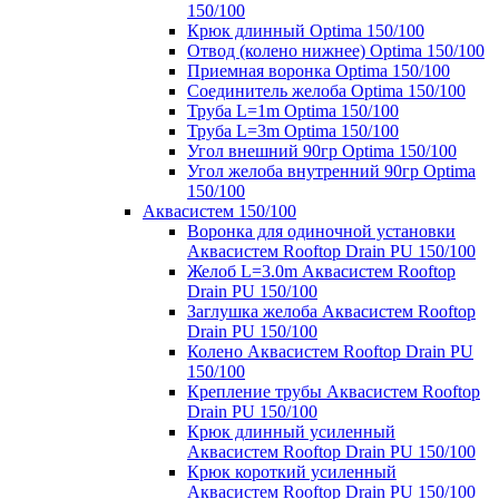
150/100
Крюк длинный Optima 150/100
Отвод (колено нижнее) Optima 150/100
Приемная воронка Optima 150/100
Соединитель желоба Optima 150/100
Труба L=1m Optima 150/100
Труба L=3m Optima 150/100
Угол внешний 90гр Optima 150/100
Угол желоба внутренний 90гр Optima
150/100
Аквасистем 150/100
Воронка для одиночной установки
Аквасистем Rooftop Drain PU 150/100
Желоб L=3.0m Аквасистем Rooftop
Drain PU 150/100
Заглушка желоба Аквасистем Rooftop
Drain PU 150/100
Колено Аквасистем Rooftop Drain PU
150/100
Крепление трубы Аквасистем Rooftop
Drain PU 150/100
Крюк длинный усиленный
Аквасистем Rooftop Drain PU 150/100
Крюк короткий усиленный
Аквасистем Rooftop Drain PU 150/100