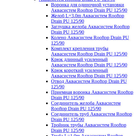
Воронка для одиночной установки
Аквасистем Rooftop Drain PU 125/90
Желоб L=3.0m Аквасистем Rooftop
Drain PU 125/90
Заглушка желоба Аквасистем Rooftop
Drain PU 125/90
Колено Аквасистем Rooftop Drain PU
125/90
Комплект крепления трубы
Аквасистем Rooftop Drain PU 125/90
Крюк длинный усиленный
Аквасистем Rooftop Drain PU 125/90
Крюк короткий усиленный
Аквасистем Rooftop Drain PU 125/90
Отвод Аквасистем Rooftop Drain PU
125/90
Приемная воронка Аквасистем Rooftop
Drain PU 125/90
Соединитель желоба Аквасистем
Rooftop Drain PU 125/90
Соединитель труб Аквасистем Rooftop
Drain PU 125/90
Тройник трубы Аквасистем Rooftop
Drain PU 125/90
Труба L=1.0m Аквасистем Rooftop