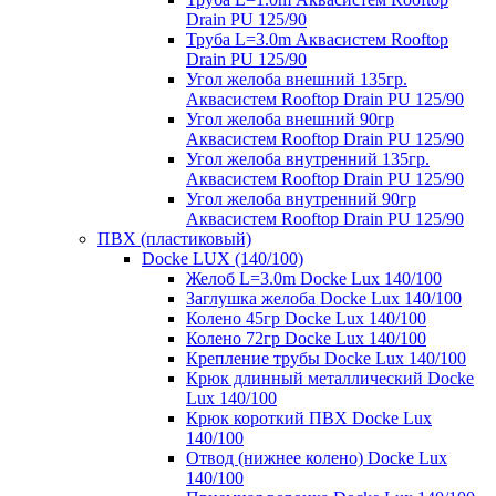
Drain PU 125/90
Труба L=3.0m Аквасистем Rooftop
Drain PU 125/90
Угол желоба внешний 135гр.
Аквасистем Rooftop Drain PU 125/90
Угол желоба внешний 90гр
Аквасистем Rooftop Drain PU 125/90
Угол желоба внутренний 135гр.
Аквасистем Rooftop Drain PU 125/90
Угол желоба внутренний 90гр
Аквасистем Rooftop Drain PU 125/90
ПВХ (пластиковый)
Docke LUX (140/100)
Желоб L=3.0m Docke Lux 140/100
Заглушка желоба Docke Lux 140/100
Колено 45гр Docke Lux 140/100
Колено 72гр Docke Lux 140/100
Крепление трубы Docke Lux 140/100
Крюк длинный металлический Docke
Lux 140/100
Крюк короткий ПВХ Docke Lux
140/100
Отвод (нижнее колено) Docke Lux
140/100