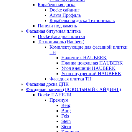
Корабельная доска
Docke сайдинг
Альта Профиль
Корабельная доска Технониколь
Панели под камень
Фасадная битумная плитка
Docke фасадная плитка
Технониколь (Hauberk)
Комплектующие для фасадной плитки
ТН
Наличник HAUBERK
Планка цокольная HAUBERK
Угол внешний HAUBERK
Угол внутренний HAUBERK
Фасадная плитка ТН
Фасадная доска ДПК
Фасадные панели (ЦОКОЛЬНЫЙ САЙДИНГ)
Docke ПАНЕЛИ
Премиум
Berg
Burg
Fels
Stein
Stern
Клинкер