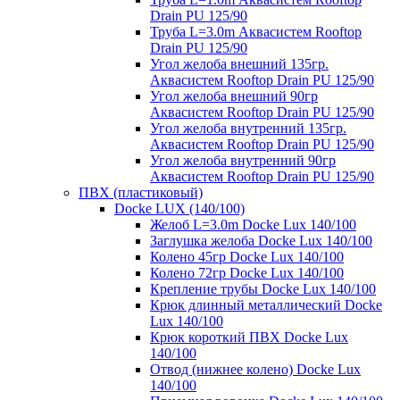
Drain PU 125/90
Труба L=3.0m Аквасистем Rooftop
Drain PU 125/90
Угол желоба внешний 135гр.
Аквасистем Rooftop Drain PU 125/90
Угол желоба внешний 90гр
Аквасистем Rooftop Drain PU 125/90
Угол желоба внутренний 135гр.
Аквасистем Rooftop Drain PU 125/90
Угол желоба внутренний 90гр
Аквасистем Rooftop Drain PU 125/90
ПВХ (пластиковый)
Docke LUX (140/100)
Желоб L=3.0m Docke Lux 140/100
Заглушка желоба Docke Lux 140/100
Колено 45гр Docke Lux 140/100
Колено 72гр Docke Lux 140/100
Крепление трубы Docke Lux 140/100
Крюк длинный металлический Docke
Lux 140/100
Крюк короткий ПВХ Docke Lux
140/100
Отвод (нижнее колено) Docke Lux
140/100