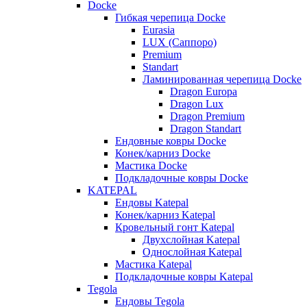
Docke
Гибкая черепица Docke
Eurasia
LUX (Саппоро)
Premium
Standart
Ламинированная черепица Docke
Dragon Europa
Dragon Lux
Dragon Premium
Dragon Standart
Ендовные ковры Docke
Конек/карниз Docke
Мастика Docke
Подкладочные ковры Docke
KATEPAL
Ендовы Katepal
Конек/карниз Katepal
Кровельный гонт Katepal
Двухслойная Katepal
Однослойная Katepal
Мастика Katepal
Подкладочные ковры Katepal
Tegola
Ендовы Tegola