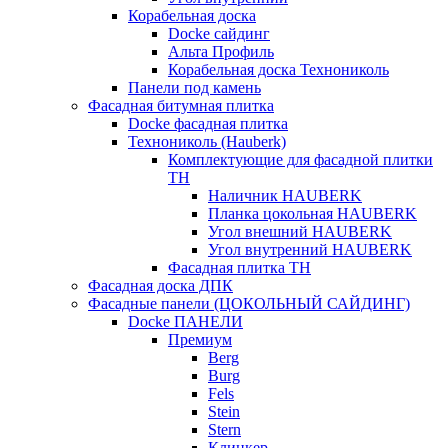
Корабельная доска
Docke сайдинг
Альта Профиль
Корабельная доска Технониколь
Панели под камень
Фасадная битумная плитка
Docke фасадная плитка
Технониколь (Hauberk)
Комплектующие для фасадной плитки
ТН
Наличник HAUBERK
Планка цокольная HAUBERK
Угол внешний HAUBERK
Угол внутренний HAUBERK
Фасадная плитка ТН
Фасадная доска ДПК
Фасадные панели (ЦОКОЛЬНЫЙ САЙДИНГ)
Docke ПАНЕЛИ
Премиум
Berg
Burg
Fels
Stein
Stern
Клинкер