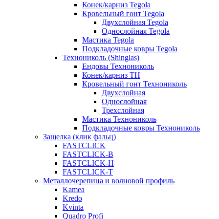
Конек/карниз Tegola
Кровельный гонт Tegola
Двухслойная Tegola
Однослойная Tegola
Мастика Tegola
Подкладочные ковры Tegola
Технониколь (Shinglas)
Ендовы Технониколь
Конек/карниз ТН
Кровельный гонт Технониколь
Двухслойная
Однослойная
Трехслойная
Мастика Технониколь
Подкладочные ковры Технониколь
Защелка (клик фальц)
FASTCLICK
FASTCLICK-B
FASTCLICK-H
FASTCLICK-T
Металлочерепица и волновой профиль
Kamea
Kredo
Kvinta
Quadro Profi