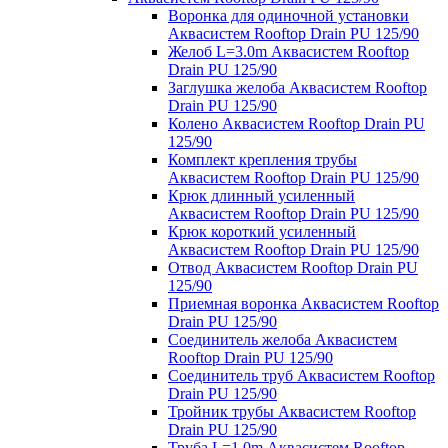
Воронка для одиночной установки
Аквасистем Rooftop Drain PU 125/90
Желоб L=3.0m Аквасистем Rooftop
Drain PU 125/90
Заглушка желоба Аквасистем Rooftop
Drain PU 125/90
Колено Аквасистем Rooftop Drain PU
125/90
Комплект крепления трубы
Аквасистем Rooftop Drain PU 125/90
Крюк длинный усиленный
Аквасистем Rooftop Drain PU 125/90
Крюк короткий усиленный
Аквасистем Rooftop Drain PU 125/90
Отвод Аквасистем Rooftop Drain PU
125/90
Приемная воронка Аквасистем Rooftop
Drain PU 125/90
Соединитель желоба Аквасистем
Rooftop Drain PU 125/90
Соединитель труб Аквасистем Rooftop
Drain PU 125/90
Тройник трубы Аквасистем Rooftop
Drain PU 125/90
Труба L=1.0m Аквасистем Rooftop