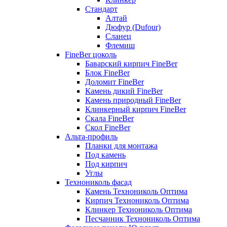
Стандарт
Алтай
Дюфур (Dufour)
Сланец
Флемиш
FineBer цоколь
Баварский кирпич FineBer
Блок FineBer
Доломит FineBer
Камень дикий FineBer
Камень природный FineBer
Клинкерный кирпич FineBer
Скала FineBer
Скол FineBer
Альта-профиль
Планки для монтажа
Под камень
Под кирпич
Углы
Технониколь фасад
Камень Технониколь Оптима
Кирпич Технониколь Оптима
Клинкер Технониколь Оптима
Песчанник Технониколь Оптима