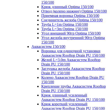
150/100
Крюк длинный Optima 150/100
Отвод (колено нижнее) Optima 150/100
Приемная воронка Optima 150/100
Соединитель желоба Optima 150/100
Труба L=1m Optima 150/100
Труба L=3m Optima 150/100
Угол внешний 90гр Optima 150/100
Угол желоба внутренний 90гр Optima
150/100
Аквасистем 150/100
Воронка для одиночной установки
Аквасистем Rooftop Drain PU 150/100
Желоб L=3.0m Аквасистем Rooftop
Drain PU 150/100
Заглушка желоба Аквасистем Rooftop
Drain PU 150/100
Колено Аквасистем Rooftop Drain PU
150/100
Крепление трубы Аквасистем Rooftop
Drain PU 150/100
Крюк длинный усиленный
Аквасистем Rooftop Drain PU 150/100
Крюк короткий усиленный
Аквасистем Rooftop Drain PU 150/100