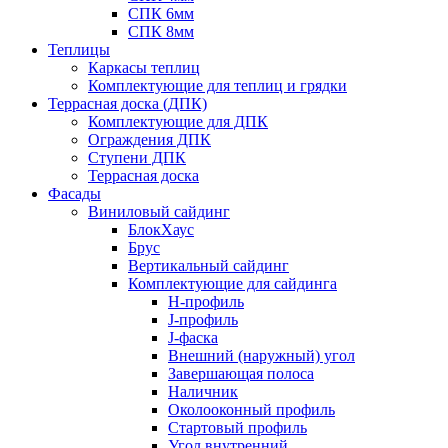
СПК 6мм
СПК 8мм
Теплицы
Каркасы теплиц
Комплектующие для теплиц и грядки
Террасная доска (ДПК)
Комплектующие для ДПК
Ограждения ДПК
Ступени ДПК
Террасная доска
Фасады
Виниловый сайдинг
БлокХаус
Брус
Вертикальный сайдинг
Комплектующие для сайдинга
H-профиль
J-профиль
J-фаска
Внешний (наружный) угол
Завершающая полоса
Наличник
Околооконный профиль
Стартовый профиль
Угол внутренний