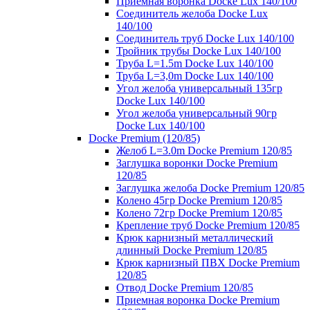
Приемная воронка Docke Lux 140/100
Соединитель желоба Docke Lux
140/100
Соединитель труб Docke Lux 140/100
Тройник трубы Docke Lux 140/100
Труба L=1.5m Docke Lux 140/100
Труба L=3,0m Docke Lux 140/100
Угол желоба универсальный 135гр
Docke Lux 140/100
Угол желоба универсальный 90гр
Docke Lux 140/100
Docke Premium (120/85)
Желоб L=3.0m Docke Premium 120/85
Заглушка воронки Docke Premium
120/85
Заглушка желоба Docke Premium 120/85
Колено 45гр Docke Premium 120/85
Колено 72гр Docke Premium 120/85
Крепление труб Docke Premium 120/85
Крюк карнизный металлический
длинный Docke Premium 120/85
Крюк карнизный ПВХ Docke Premium
120/85
Отвод Docke Premium 120/85
Приемная воронка Docke Premium