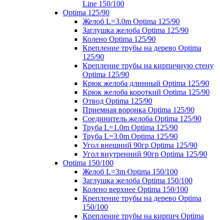
Line 150/100
Optima 125/90
Желоб L=3.0m Optima 125/90
Заглушка желоба Optima 125/90
Колено Optima 125/90
Крепление трубы на дерево Optima
125/90
Крепление трубы на кирпичную стену
Optima 125/90
Крюк желоба длинный Optima 125/90
Крюк желоба короткий Optima 125/90
Отвод Optima 125/90
Приемная воронка Optima 125/90
Соединитель желоба Optima 125/90
Труба L=1.0m Optima 125/90
Труба L=3.0m Optima 125/90
Угол внешний 90гр Optima 125/90
Угол внутренний 90гр Optima 125/90
Optima 150/100
Желоб L=3m Optima 150/100
Заглушка желоба Optima 150/100
Колено верхнее Optima 150/100
Крепление трубы на дерево Optima
150/100
Крепление трубы на кирпич Optima