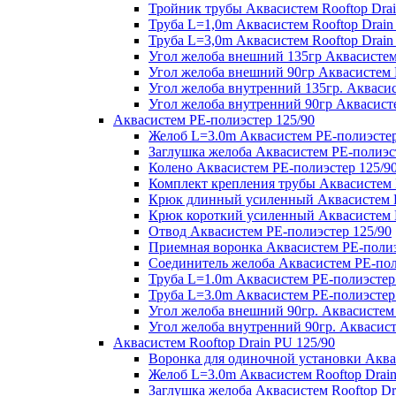
Тройник трубы Аквасистем Rooftop Drai
Труба L=1,0m Аквасистем Rooftop Drain
Труба L=3,0m Аквасистем Rooftop Drain
Угол желоба внешний 135гр Аквасистем 
Угол желоба внешний 90гр Аквасистем R
Угол желоба внутренний 135гр. Аквасис
Угол желоба внутренний 90гр Аквасисте
Аквасистем PE-полиэстер 125/90
Желоб L=3.0m Аквасистем PE-полиэстер
Заглушка желоба Аквасистем PE-полиэс
Колено Аквасистем PE-полиэстер 125/9
Комплект крепления трубы Аквасистем 
Крюк длинный усиленный Аквасистем P
Крюк короткий усиленный Аквасистем P
Отвод Аквасистем РЕ-полиэстер 125/90
Приемная воронка Аквасистем PE-полиэ
Соединитель желоба Аквасистем PE-пол
Труба L=1.0m Аквасистем PE-полиэстер
Труба L=3.0m Аквасистем PE-полиэстер
Угол желоба внешний 90гр. Аквасистем
Угол желоба внутренний 90гр. Аквасист
Аквасистем Rooftop Drain PU 125/90
Воронка для одиночной установки Аквас
Желоб L=3.0m Аквасистем Rooftop Drain
Заглушка желоба Аквасистем Rooftop Dr