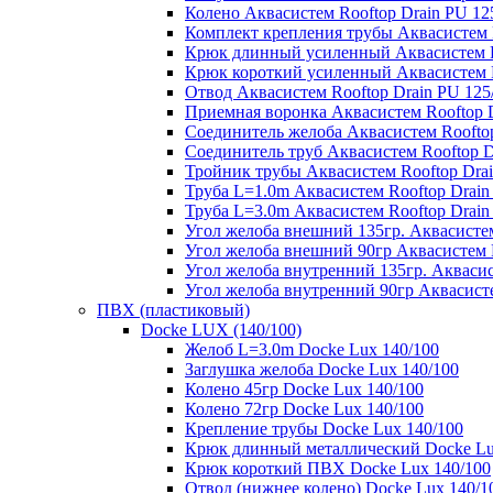
Колено Аквасистем Rooftop Drain PU 12
Комплект крепления трубы Аквасистем R
Крюк длинный усиленный Аквасистем Ro
Крюк короткий усиленный Аквасистем R
Отвод Аквасистем Rooftop Drain PU 125
Приемная воронка Аквасистем Rooftop D
Соединитель желоба Аквасистем Rooftop
Соединитель труб Аквасистем Rooftop D
Тройник трубы Аквасистем Rooftop Drai
Труба L=1.0m Аквасистем Rooftop Drain
Труба L=3.0m Аквасистем Rooftop Drain
Угол желоба внешний 135гр. Аквасистем
Угол желоба внешний 90гр Аквасистем R
Угол желоба внутренний 135гр. Аквасис
Угол желоба внутренний 90гр Аквасисте
ПВХ (пластиковый)
Docke LUX (140/100)
Желоб L=3.0m Docke Lux 140/100
Заглушка желоба Docke Lux 140/100
Колено 45гр Docke Lux 140/100
Колено 72гр Docke Lux 140/100
Крепление трубы Docke Lux 140/100
Крюк длинный металлический Docke Lu
Крюк короткий ПВХ Docke Lux 140/100
Отвод (нижнее колено) Docke Lux 140/1