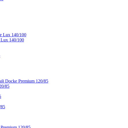
e Lux 140/100
 Lux 140/100
5
й Docke Premium 120/85
20/85
5
/85
 Premium 120/85