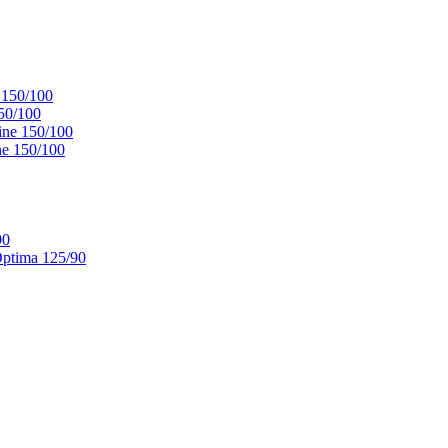
 150/100
50/100
ne 150/100
e 150/100
90
ptima 125/90