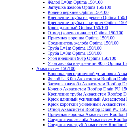
Желоб L=3m Optima 150/100
Заглушка желоба Optima 150/100
Колено верхнее Optima 150/100
Крепление трубы на дерево Optima 150/
Крепление трубы на кирпич Optima 150
Крюк длинный Optima 150/100
Отвод (колено нижнее) Optima 150/100
Приемная воронка Optima 150/100
Соединитель желоба Optima 150/100
Труба L=1m Optima 150/100
Труба L=3m Optima 150/100
Угол внешний 90гр Optima 150/100
Угол желоба внутренний 90гр Optima 15
Аквасистем 150/100
Воронка для одиночной установки Аквас
Желоб L=3.0m Аквасистем Rooftop Drain
Заглушка желоба Аквасистем Rooftop Dr
Колено Аквасистем Rooftop Drain PU 15
Крепление трубы Аквасистем Rooftop Dr
Крюк длинный усиленный Аквасистем Ro
Крюк короткий усиленный Аквасистем R
Отвод Аквасистем Rooftop Drain PU 150
Приемная воронка Аквасистем Rooftop D
Соединитель желоба Аквасистем Rooftop
Соединитель труб Аквасистем Rooftop D