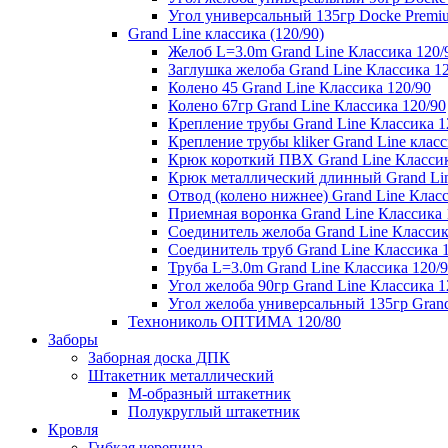
Угол универсальный 135гр Docke Premi
Grand Line классика (120/90)
Желоб L=3.0m Grand Line Классика 120/
Заглушка желоба Grand Line Классика 1
Колено 45 Grand Line Классика 120/90
Колено 67гр Grand Line Классика 120/90
Крепление трубы Grand Line Классика 1
Крепление трубы kliker Grand Line класс
Крюк короткий ПВХ Grand Line Классик
Крюк металлический длинный Grand Lin
Отвод (колено нижнее) Grand Line Класс
Приемная воронка Grand Line Классика 
Соединитель желоба Grand Line Классик
Соединитель труб Grand Line Классика 
Труба L=3.0m Grand Line Классика 120/
Угол желоба 90гр Grand Line Классика 1
Угол желоба универсальный 135гр Grand
Технониколь ОПТИМА 120/80
Заборы
Заборная доска ДПК
Штакетник металлический
М-образный штакетник
Полукруглый штакетник
Кровля
Гибкая черепица