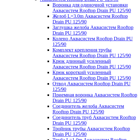
Воронка для одиночной установки
Аквасистем Rooftop Drain PU 125/90
Желоб L=3.0m Аквасистем Rooftop
Drain PU 125/90
Заглушка желоба Аквасистем Rooftop
Drain PU 125/90
Колено Аквасистем Rooftop Drain PU
125/90
Комплект крепления трубы
Аквасистем Rooftop Drain PU 125/90
Крюк длинный усиленный
Аквасистем Rooftop Drain PU 125/90
Крюк короткий усиленный
Аквасистем Rooftop Drain PU 125/90
Отвод Аквасистем Rooftop Drain PU
125/90
Приемная воронка Аквасистем Rooftop
Drain PU 125/90
Соединитель желоба Аквасистем
Rooftop Drain PU 125/90
Соединитель труб Аквасистем Rooftop
Drain PU 125/90
Тройник трубы Аквасистем Rooftop
Drain PU 125/90
Труба L=1.0m Аквасистем Rooftop