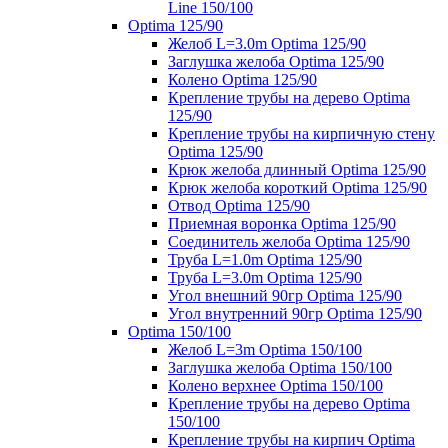
Line 150/100
Optima 125/90
Желоб L=3.0m Optima 125/90
Заглушка желоба Optima 125/90
Колено Optima 125/90
Крепление трубы на дерево Optima
125/90
Крепление трубы на кирпичную стену
Optima 125/90
Крюк желоба длинный Optima 125/90
Крюк желоба короткий Optima 125/90
Отвод Optima 125/90
Приемная воронка Optima 125/90
Соединитель желоба Optima 125/90
Труба L=1.0m Optima 125/90
Труба L=3.0m Optima 125/90
Угол внешний 90гр Optima 125/90
Угол внутренний 90гр Optima 125/90
Optima 150/100
Желоб L=3m Optima 150/100
Заглушка желоба Optima 150/100
Колено верхнее Optima 150/100
Крепление трубы на дерево Optima
150/100
Крепление трубы на кирпич Optima