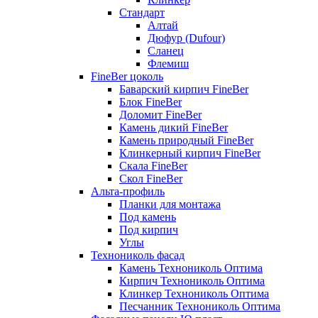
Стандарт
Алтай
Дюфур (Dufour)
Сланец
Флемиш
FineBer цоколь
Баварский кирпич FineBer
Блок FineBer
Доломит FineBer
Камень дикий FineBer
Камень природный FineBer
Клинкерный кирпич FineBer
Скала FineBer
Скол FineBer
Альта-профиль
Планки для монтажа
Под камень
Под кирпич
Углы
Технониколь фасад
Камень Технониколь Оптима
Кирпич Технониколь Оптима
Клинкер Технониколь Оптима
Песчанник Технониколь Оптима