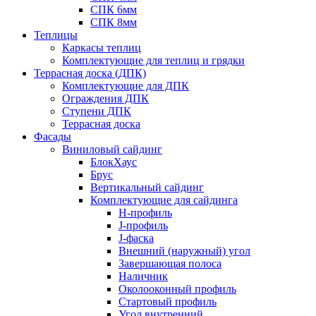
СПК 6мм
СПК 8мм
Теплицы
Каркасы теплиц
Комплектующие для теплиц и грядки
Террасная доска (ДПК)
Комплектующие для ДПК
Ограждения ДПК
Ступени ДПК
Террасная доска
Фасады
Виниловый сайдинг
БлокХаус
Брус
Вертикальный сайдинг
Комплектующие для сайдинга
H-профиль
J-профиль
J-фаска
Внешний (наружный) угол
Завершающая полоса
Наличник
Околооконный профиль
Стартовый профиль
Угол внутренний