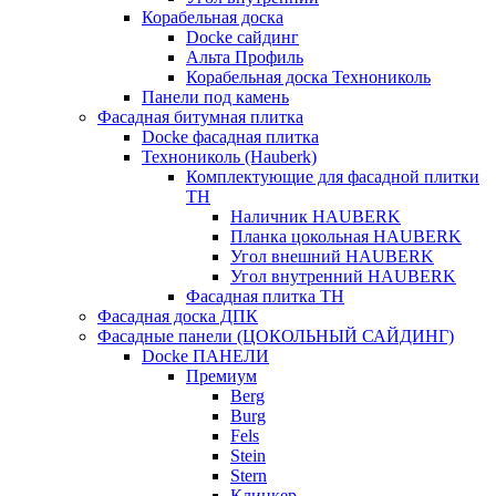
Корабельная доска
Docke сайдинг
Альта Профиль
Корабельная доска Технониколь
Панели под камень
Фасадная битумная плитка
Docke фасадная плитка
Технониколь (Hauberk)
Комплектующие для фасадной плитки
ТН
Наличник HAUBERK
Планка цокольная HAUBERK
Угол внешний HAUBERK
Угол внутренний HAUBERK
Фасадная плитка ТН
Фасадная доска ДПК
Фасадные панели (ЦОКОЛЬНЫЙ САЙДИНГ)
Docke ПАНЕЛИ
Премиум
Berg
Burg
Fels
Stein
Stern
Клинкер