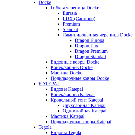
Docke
Гибкая черепица Docke
Eurasia
LUX (Саппоро)
Premium
Standart
Ламинированная черепица Docke
Dragon Europa
Dragon Lux
Dragon Premium
Dragon Standart
Ендовные ковры Docke
Конек/карниз Docke
Мастика Docke
Подкладочные ковры Docke
KATEPAL
Ендовы Katepal
Конек/карниз Katepal
Кровельный гонт Katepal
Двухслойная Katepal
Однослойная Katepal
Мастика Katepal
Подкладочные ковры Katepal
Tegola
Ендовы Tegola