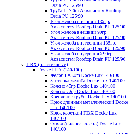
Drain PU 125/90
Труба L=3.0m Аквасистем Rooftop
Drain PU 125/90
Угол желоба внешний 135гр.
Аквасистем Rooftop Drain PU 125/90
Угол желоба внешний 90гр
Аквасистем Rooftop Drain PU 125/90
Угол желоба внутренний 135гр.
Аквасистем Rooftop Drain PU 125/90
Угол желоба внутренний 90гр
Аквасистем Rooftop Drain PU 125/90
ПВХ (пластиковый)
Docke LUX (140/100)
Желоб L=3.0m Docke Lux 140/100
Заглушка желоба Docke Lux 140/100
Колено 45гр Docke Lux 140/100
Колено 72гр Docke Lux 140/100
Крепление трубы Docke Lux 140/100
Крюк длинный металлический Docke
Lux 140/100
Крюк короткий ПВХ Docke Lux
140/100
Отвод (нижнее колено) Docke Lux
140/100