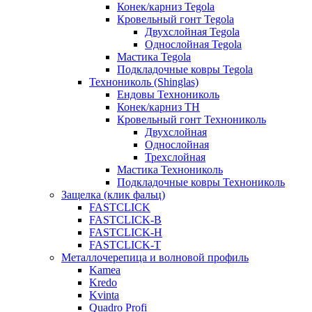
Конек/карниз Tegola
Кровельный гонт Tegola
Двухслойная Tegola
Однослойная Tegola
Мастика Tegola
Подкладочные ковры Tegola
Технониколь (Shinglas)
Ендовы Технониколь
Конек/карниз ТН
Кровельный гонт Технониколь
Двухслойная
Однослойная
Трехслойная
Мастика Технониколь
Подкладочные ковры Технониколь
Защелка (клик фальц)
FASTCLICK
FASTCLICK-B
FASTCLICK-H
FASTCLICK-T
Металлочерепица и волновой профиль
Kamea
Kredo
Kvinta
Quadro Profi