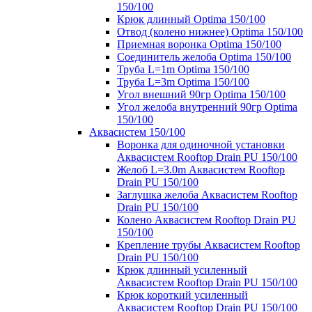
150/100
Крюк длинный Optima 150/100
Отвод (колено нижнее) Optima 150/100
Приемная воронка Optima 150/100
Соединитель желоба Optima 150/100
Труба L=1m Optima 150/100
Труба L=3m Optima 150/100
Угол внешний 90гр Optima 150/100
Угол желоба внутренний 90гр Optima
150/100
Аквасистем 150/100
Воронка для одиночной установки
Аквасистем Rooftop Drain PU 150/100
Желоб L=3.0m Аквасистем Rooftop
Drain PU 150/100
Заглушка желоба Аквасистем Rooftop
Drain PU 150/100
Колено Аквасистем Rooftop Drain PU
150/100
Крепление трубы Аквасистем Rooftop
Drain PU 150/100
Крюк длинный усиленный
Аквасистем Rooftop Drain PU 150/100
Крюк короткий усиленный
Аквасистем Rooftop Drain PU 150/100