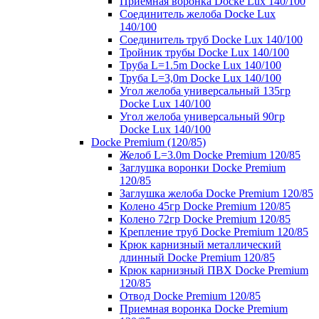
Приемная воронка Docke Lux 140/100
Соединитель желоба Docke Lux
140/100
Соединитель труб Docke Lux 140/100
Тройник трубы Docke Lux 140/100
Труба L=1.5m Docke Lux 140/100
Труба L=3,0m Docke Lux 140/100
Угол желоба универсальный 135гр
Docke Lux 140/100
Угол желоба универсальный 90гр
Docke Lux 140/100
Docke Premium (120/85)
Желоб L=3.0m Docke Premium 120/85
Заглушка воронки Docke Premium
120/85
Заглушка желоба Docke Premium 120/85
Колено 45гр Docke Premium 120/85
Колено 72гр Docke Premium 120/85
Крепление труб Docke Premium 120/85
Крюк карнизный металлический
длинный Docke Premium 120/85
Крюк карнизный ПВХ Docke Premium
120/85
Отвод Docke Premium 120/85
Приемная воронка Docke Premium