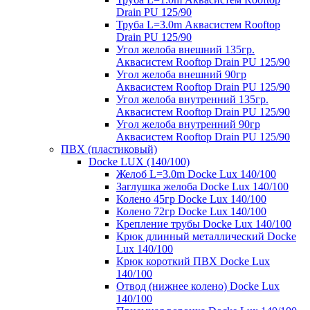
Drain PU 125/90
Труба L=3.0m Аквасистем Rooftop
Drain PU 125/90
Угол желоба внешний 135гр.
Аквасистем Rooftop Drain PU 125/90
Угол желоба внешний 90гр
Аквасистем Rooftop Drain PU 125/90
Угол желоба внутренний 135гр.
Аквасистем Rooftop Drain PU 125/90
Угол желоба внутренний 90гр
Аквасистем Rooftop Drain PU 125/90
ПВХ (пластиковый)
Docke LUX (140/100)
Желоб L=3.0m Docke Lux 140/100
Заглушка желоба Docke Lux 140/100
Колено 45гр Docke Lux 140/100
Колено 72гр Docke Lux 140/100
Крепление трубы Docke Lux 140/100
Крюк длинный металлический Docke
Lux 140/100
Крюк короткий ПВХ Docke Lux
140/100
Отвод (нижнее колено) Docke Lux
140/100