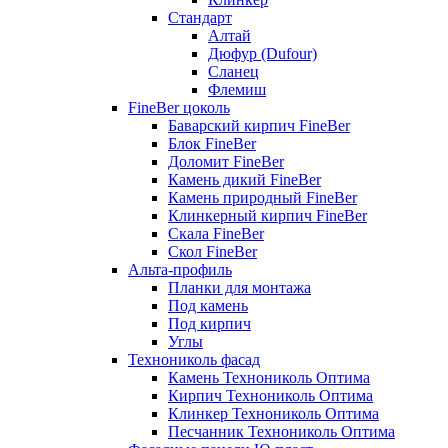
Стандарт
Алтай
Дюфур (Dufour)
Сланец
Флемиш
FineBer цоколь
Баварский кирпич FineBer
Блок FineBer
Доломит FineBer
Камень дикий FineBer
Камень природный FineBer
Клинкерный кирпич FineBer
Скала FineBer
Скол FineBer
Альта-профиль
Планки для монтажа
Под камень
Под кирпич
Углы
Технониколь фасад
Камень Технониколь Оптима
Кирпич Технониколь Оптима
Клинкер Технониколь Оптима
Песчанник Технониколь Оптима