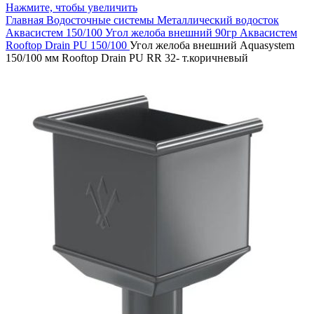
Нажмите, чтобы увеличить
Главная
Водосточные системы
Металлический водосток
Аквасистем 150/100
Угол желоба внешний 90гр Аквасистем
Rooftop Drain PU 150/100
Угол желоба внешний Aquasystem
150/100 мм Rooftop Drain PU RR 32- т.коричневый