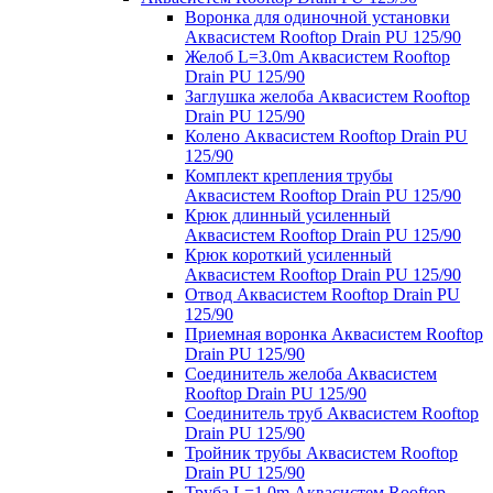
Воронка для одиночной установки
Аквасистем Rooftop Drain PU 125/90
Желоб L=3.0m Аквасистем Rooftop
Drain PU 125/90
Заглушка желоба Аквасистем Rooftop
Drain PU 125/90
Колено Аквасистем Rooftop Drain PU
125/90
Комплект крепления трубы
Аквасистем Rooftop Drain PU 125/90
Крюк длинный усиленный
Аквасистем Rooftop Drain PU 125/90
Крюк короткий усиленный
Аквасистем Rooftop Drain PU 125/90
Отвод Аквасистем Rooftop Drain PU
125/90
Приемная воронка Аквасистем Rooftop
Drain PU 125/90
Соединитель желоба Аквасистем
Rooftop Drain PU 125/90
Соединитель труб Аквасистем Rooftop
Drain PU 125/90
Тройник трубы Аквасистем Rooftop
Drain PU 125/90
Труба L=1.0m Аквасистем Rooftop