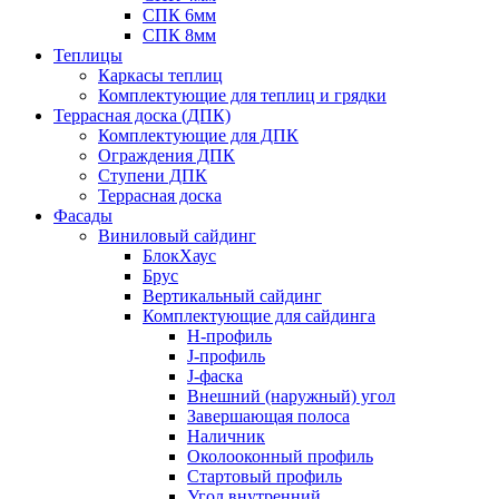
СПК 6мм
СПК 8мм
Теплицы
Каркасы теплиц
Комплектующие для теплиц и грядки
Террасная доска (ДПК)
Комплектующие для ДПК
Ограждения ДПК
Ступени ДПК
Террасная доска
Фасады
Виниловый сайдинг
БлокХаус
Брус
Вертикальный сайдинг
Комплектующие для сайдинга
H-профиль
J-профиль
J-фаска
Внешний (наружный) угол
Завершающая полоса
Наличник
Околооконный профиль
Стартовый профиль
Угол внутренний