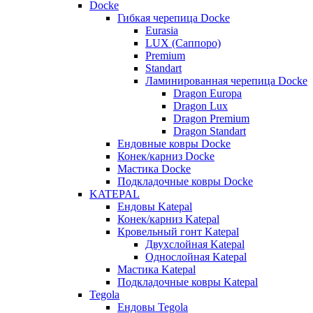
Docke
Гибкая черепица Docke
Eurasia
LUX (Саппоро)
Premium
Standart
Ламинированная черепица Docke
Dragon Europa
Dragon Lux
Dragon Premium
Dragon Standart
Ендовные ковры Docke
Конек/карниз Docke
Мастика Docke
Подкладочные ковры Docke
KATEPAL
Ендовы Katepal
Конек/карниз Katepal
Кровельный гонт Katepal
Двухслойная Katepal
Однослойная Katepal
Мастика Katepal
Подкладочные ковры Katepal
Tegola
Ендовы Tegola