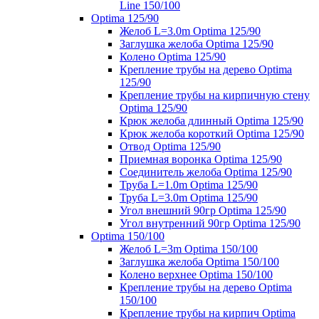
Line 150/100
Optima 125/90
Желоб L=3.0m Optima 125/90
Заглушка желоба Optima 125/90
Колено Optima 125/90
Крепление трубы на дерево Optima
125/90
Крепление трубы на кирпичную стену
Optima 125/90
Крюк желоба длинный Optima 125/90
Крюк желоба короткий Optima 125/90
Отвод Optima 125/90
Приемная воронка Optima 125/90
Соединитель желоба Optima 125/90
Труба L=1.0m Optima 125/90
Труба L=3.0m Optima 125/90
Угол внешний 90гр Optima 125/90
Угол внутренний 90гр Optima 125/90
Optima 150/100
Желоб L=3m Optima 150/100
Заглушка желоба Optima 150/100
Колено верхнее Optima 150/100
Крепление трубы на дерево Optima
150/100
Крепление трубы на кирпич Optima