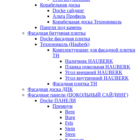
Корабельная доска
Docke сайдинг
Альта Профиль
Корабельная доска Технониколь
Панели под камень
Фасадная битумная плитка
Docke фасадная плитка
Технониколь (Hauberk)
Комплектующие для фасадной плитки
ТН
Наличник HAUBERK
Планка цокольная HAUBERK
Угол внешний HAUBERK
Угол внутренний HAUBERK
Фасадная плитка ТН
Фасадная доска ДПК
Фасадные панели (ЦОКОЛЬНЫЙ САЙДИНГ)
Docke ПАНЕЛИ
Премиум
Berg
Burg
Fels
Stein
Stern
Клинкер