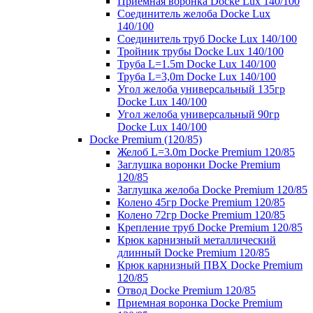
Приемная воронка Docke Lux 140/100
Соединитель желоба Docke Lux
140/100
Соединитель труб Docke Lux 140/100
Тройник трубы Docke Lux 140/100
Труба L=1.5m Docke Lux 140/100
Труба L=3,0m Docke Lux 140/100
Угол желоба универсальный 135гр
Docke Lux 140/100
Угол желоба универсальный 90гр
Docke Lux 140/100
Docke Premium (120/85)
Желоб L=3.0m Docke Premium 120/85
Заглушка воронки Docke Premium
120/85
Заглушка желоба Docke Premium 120/85
Колено 45гр Docke Premium 120/85
Колено 72гр Docke Premium 120/85
Крепление труб Docke Premium 120/85
Крюк карнизный металлический
длинный Docke Premium 120/85
Крюк карнизный ПВХ Docke Premium
120/85
Отвод Docke Premium 120/85
Приемная воронка Docke Premium