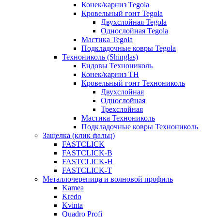
Конек/карниз Tegola
Кровельный гонт Tegola
Двухслойная Tegola
Однослойная Tegola
Мастика Tegola
Подкладочные ковры Tegola
Технониколь (Shinglas)
Ендовы Технониколь
Конек/карниз ТН
Кровельный гонт Технониколь
Двухслойная
Однослойная
Трехслойная
Мастика Технониколь
Подкладочные ковры Технониколь
Защелка (клик фальц)
FASTCLICK
FASTCLICK-B
FASTCLICK-H
FASTCLICK-T
Металлочерепица и волновой профиль
Kamea
Kredo
Kvinta
Quadro Profi