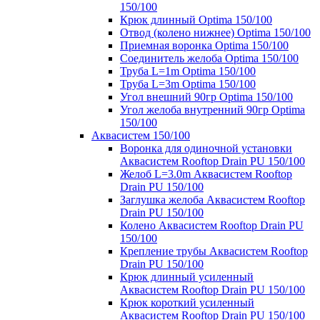
150/100
Крюк длинный Optima 150/100
Отвод (колено нижнее) Optima 150/100
Приемная воронка Optima 150/100
Соединитель желоба Optima 150/100
Труба L=1m Optima 150/100
Труба L=3m Optima 150/100
Угол внешний 90гр Optima 150/100
Угол желоба внутренний 90гр Optima
150/100
Аквасистем 150/100
Воронка для одиночной установки
Аквасистем Rooftop Drain PU 150/100
Желоб L=3.0m Аквасистем Rooftop
Drain PU 150/100
Заглушка желоба Аквасистем Rooftop
Drain PU 150/100
Колено Аквасистем Rooftop Drain PU
150/100
Крепление трубы Аквасистем Rooftop
Drain PU 150/100
Крюк длинный усиленный
Аквасистем Rooftop Drain PU 150/100
Крюк короткий усиленный
Аквасистем Rooftop Drain PU 150/100