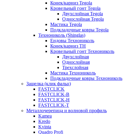
Конек/карниз Tegola
Кровельный гонт Tegola
Двухслойная Tegola
Однослойная Tegola
Мастика Tegola
Подкладочные ковры Tegola
Технониколь (Shinglas)
Ендовы Технониколь
Конек/карниз ТН
Кровельный гонт Технониколь
Двухслойная
Однослойная
Трехслойная
Мастика Технониколь
Подкладочные ковры Технониколь
Защелка (клик фальц)
FASTCLICK
FASTCLICK-B
FASTCLICK-H
FASTCLICK-T
Металлочерепица и волновой профиль
Kamea
Kredo
Kvinta
Quadro Profi