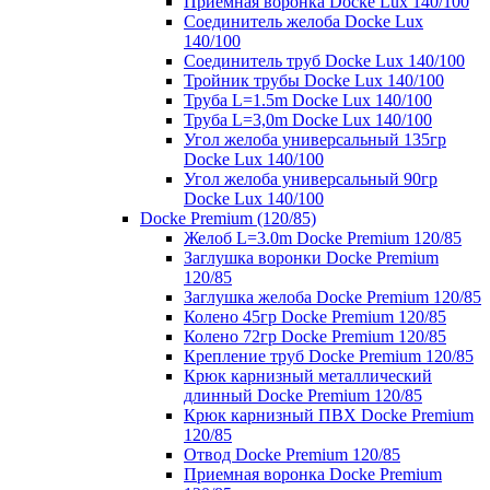
Приемная воронка Docke Lux 140/100
Соединитель желоба Docke Lux
140/100
Соединитель труб Docke Lux 140/100
Тройник трубы Docke Lux 140/100
Труба L=1.5m Docke Lux 140/100
Труба L=3,0m Docke Lux 140/100
Угол желоба универсальный 135гр
Docke Lux 140/100
Угол желоба универсальный 90гр
Docke Lux 140/100
Docke Premium (120/85)
Желоб L=3.0m Docke Premium 120/85
Заглушка воронки Docke Premium
120/85
Заглушка желоба Docke Premium 120/85
Колено 45гр Docke Premium 120/85
Колено 72гр Docke Premium 120/85
Крепление труб Docke Premium 120/85
Крюк карнизный металлический
длинный Docke Premium 120/85
Крюк карнизный ПВХ Docke Premium
120/85
Отвод Docke Premium 120/85
Приемная воронка Docke Premium