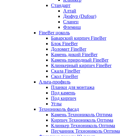
Стандарт
Алтай
Дюфур (Dufour)
Сланец
Флемиш
FineBer цоколь
Баварский кирпич FineBer
Блок FineBer
Доломит FineBer
Камень дикий FineBer
Камень природный FineBer
Клинкерный кирпич FineBer
Скала FineBer
Скол FineBer
Альта-профиль
Планки для монтажа
Под камень
Под кирпич
Углы
Технониколь фасад
Камень Технониколь Оптима
Кирпич Технониколь Оптима
Клинкер Технониколь Оптима
Песчанник Технониколь Оптима