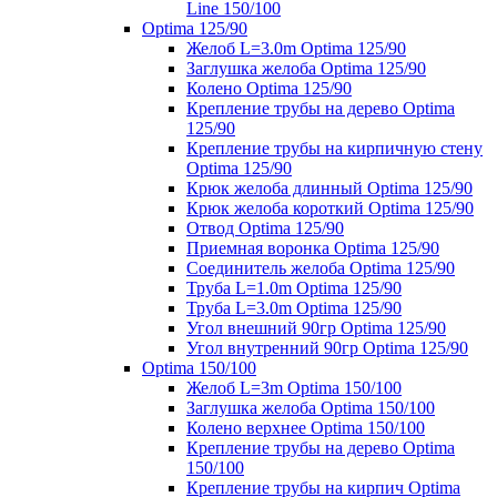
Line 150/100
Optima 125/90
Желоб L=3.0m Optima 125/90
Заглушка желоба Optima 125/90
Колено Optima 125/90
Крепление трубы на дерево Optima
125/90
Крепление трубы на кирпичную стену
Optima 125/90
Крюк желоба длинный Optima 125/90
Крюк желоба короткий Optima 125/90
Отвод Optima 125/90
Приемная воронка Optima 125/90
Соединитель желоба Optima 125/90
Труба L=1.0m Optima 125/90
Труба L=3.0m Optima 125/90
Угол внешний 90гр Optima 125/90
Угол внутренний 90гр Optima 125/90
Optima 150/100
Желоб L=3m Optima 150/100
Заглушка желоба Optima 150/100
Колено верхнее Optima 150/100
Крепление трубы на дерево Optima
150/100
Крепление трубы на кирпич Optima