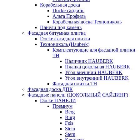
Корабельная доска
Docke сайдинг
Альта Профиль
Корабельная доска Технониколь
Панели под камень
Фасадная битумная плитка
Docke фасадная плитка
Технониколь (Hauberk)
Комплектующие для фасадной плитки
ТН
Наличник HAUBERK
Планка цокольная HAUBERK
Угол внешний HAUBERK
Угол внутренний HAUBERK
Фасадная плитка ТН
Фасадная доска ДПК
Фасадные панели (ЦОКОЛЬНЫЙ САЙДИНГ)
Docke ПАНЕЛИ
Премиум
Berg
Burg
Fels
Stein
Stern
Клинкер