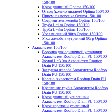
150/100
Крюк длинный Optima 150/100
Отвод (колено нижнее) Optima 150/100
Приемная воронка Optima 150/100
Соединитель желоба Optima 150/100
Труба L=1m Optima 150/100
Труба L=3m Optima 150/100
Угол внешний 90гр Optima 150/100
Угол желоба внутренний 90гр Optima
150/100
Аквасистем 150/100
Воронка для одиночной установки
Аквасистем Rooftop Drain PU 150/100
Желоб L=3.0m Аквасистем Rooftop
Drain PU 150/100
Заглушка желоба Аквасистем Rooftop
Drain PU 150/100
Колено Аквасистем Rooftop Drain PU
150/100
Крепление трубы Аквасистем Rooftop
Drain PU 150/100
Крюк длинный усиленный
Аквасистем Rooftop Drain PU 150/100
Крюк короткий усиленный
Аквасистем Rooftop Drain PU 150/100