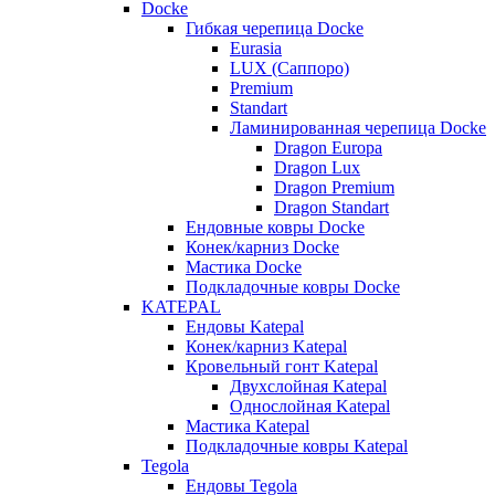
Docke
Гибкая черепица Docke
Eurasia
LUX (Саппоро)
Premium
Standart
Ламинированная черепица Docke
Dragon Europa
Dragon Lux
Dragon Premium
Dragon Standart
Ендовные ковры Docke
Конек/карниз Docke
Мастика Docke
Подкладочные ковры Docke
KATEPAL
Ендовы Katepal
Конек/карниз Katepal
Кровельный гонт Katepal
Двухслойная Katepal
Однослойная Katepal
Мастика Katepal
Подкладочные ковры Katepal
Tegola
Ендовы Tegola