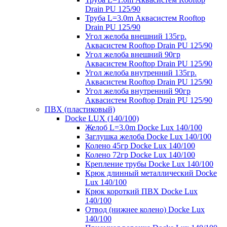
Drain PU 125/90
Труба L=3.0m Аквасистем Rooftop
Drain PU 125/90
Угол желоба внешний 135гр.
Аквасистем Rooftop Drain PU 125/90
Угол желоба внешний 90гр
Аквасистем Rooftop Drain PU 125/90
Угол желоба внутренний 135гр.
Аквасистем Rooftop Drain PU 125/90
Угол желоба внутренний 90гр
Аквасистем Rooftop Drain PU 125/90
ПВХ (пластиковый)
Docke LUX (140/100)
Желоб L=3.0m Docke Lux 140/100
Заглушка желоба Docke Lux 140/100
Колено 45гр Docke Lux 140/100
Колено 72гр Docke Lux 140/100
Крепление трубы Docke Lux 140/100
Крюк длинный металлический Docke
Lux 140/100
Крюк короткий ПВХ Docke Lux
140/100
Отвод (нижнее колено) Docke Lux
140/100