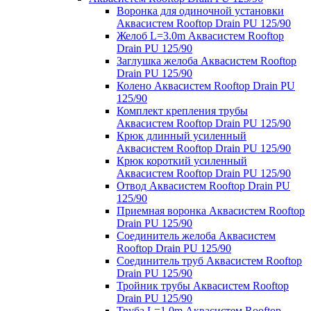
Воронка для одиночной установки
Аквасистем Rooftop Drain PU 125/90
Желоб L=3.0m Аквасистем Rooftop
Drain PU 125/90
Заглушка желоба Аквасистем Rooftop
Drain PU 125/90
Колено Аквасистем Rooftop Drain PU
125/90
Комплект крепления трубы
Аквасистем Rooftop Drain PU 125/90
Крюк длинный усиленный
Аквасистем Rooftop Drain PU 125/90
Крюк короткий усиленный
Аквасистем Rooftop Drain PU 125/90
Отвод Аквасистем Rooftop Drain PU
125/90
Приемная воронка Аквасистем Rooftop
Drain PU 125/90
Соединитель желоба Аквасистем
Rooftop Drain PU 125/90
Соединитель труб Аквасистем Rooftop
Drain PU 125/90
Тройник трубы Аквасистем Rooftop
Drain PU 125/90
Труба L=1.0m Аквасистем Rooftop