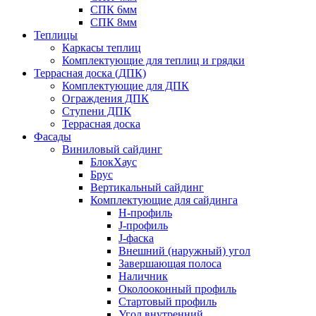
СПК 6мм
СПК 8мм
Теплицы
Каркасы теплиц
Комплектующие для теплиц и грядки
Террасная доска (ДПК)
Комплектующие для ДПК
Ограждения ДПК
Ступени ДПК
Террасная доска
Фасады
Виниловый сайдинг
БлокХаус
Брус
Вертикальный сайдинг
Комплектующие для сайдинга
H-профиль
J-профиль
J-фаска
Внешний (наружный) угол
Завершающая полоса
Наличник
Околооконный профиль
Стартовый профиль
Угол внутренний