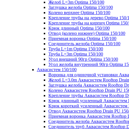
Желоб L=3m Optima 150/100
Заглушка желоба Optima 150/100
Колено верхнее Optima 150/100
Крепление трубы на дерево Optima 150/
Крепление трубы на кирпич Optima 150
Крюк длинный Optima 150/100
Отвод (колено нижнее) Optima 150/100
Приемная воронка Optima 150/100
Соединитель желоба Optima 150/100
Труба L=1m Optima 150/100
Труба L=3m Optima 150/100
Угол внешний 90гр Optima 150/100
Угол желоба внутренний 90гр Optima 15
Аквасистем 150/100
Воронка для одиночной установки Аквас
Желоб L=3.0m Аквасистем Rooftop Drain
Заглушка желоба Аквасистем Rooftop Dr
Колено Аквасистем Rooftop Drain PU 15
Крепление трубы Аквасистем Rooftop Dr
Крюк длинный усиленный Аквасистем Ro
Крюк короткий усиленный Аквасистем R
Отвод Аквасистем Rooftop Drain PU 150
Приемная воронка Аквасистем Rooftop D
Соединитель желоба Аквасистем Rooftop
Соединитель труб Аквасистем Rooftop D