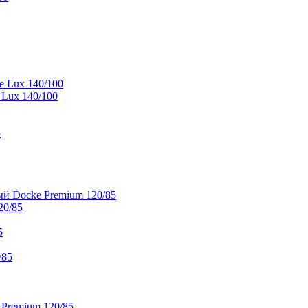
e Lux 140/100
 Lux 140/100
5
й Docke Premium 120/85
20/85
5
/85
 Premium 120/85