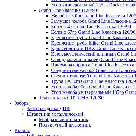
Угол универсальный 135гр Docke Premi
Grand Line классика (120/90)
Желоб L=3.0m Grand Line Классика 120/
Заглушка желоба Grand Line Классика 1
Колено 45 Grand Line Классика 120/90
Колено 67гр Grand Line Классика 120/90
Крепление трубы Grand Line Классика 1
Крепление трубы kliker Grand Line класс
Крюк короткий ПВХ Grand Line Классик
Крюк металлический длинный Grand Lin
Отвод (колено нижнее) Grand Line Класс
Приемная воронка Grand Line Классика 
Соединитель желоба Grand Line Классик
Соединитель труб Grand Line Классика 
Труба L=3.0m Grand Line Классика 120/
Угол желоба 90гр Grand Line Классика 1
Угол желоба универсальный 135гр Grand
Технониколь ОПТИМА 120/80
Заборы
Заборная доска ДПК
Штакетник металлический
М-образный штакетник
Полукруглый штакетник
Кровля
Гибкая черепица