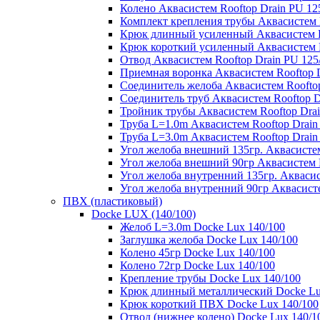
Колено Аквасистем Rooftop Drain PU 12
Комплект крепления трубы Аквасистем R
Крюк длинный усиленный Аквасистем Ro
Крюк короткий усиленный Аквасистем R
Отвод Аквасистем Rooftop Drain PU 125
Приемная воронка Аквасистем Rooftop D
Соединитель желоба Аквасистем Rooftop
Соединитель труб Аквасистем Rooftop D
Тройник трубы Аквасистем Rooftop Drai
Труба L=1.0m Аквасистем Rooftop Drain
Труба L=3.0m Аквасистем Rooftop Drain
Угол желоба внешний 135гр. Аквасистем
Угол желоба внешний 90гр Аквасистем R
Угол желоба внутренний 135гр. Аквасис
Угол желоба внутренний 90гр Аквасисте
ПВХ (пластиковый)
Docke LUX (140/100)
Желоб L=3.0m Docke Lux 140/100
Заглушка желоба Docke Lux 140/100
Колено 45гр Docke Lux 140/100
Колено 72гр Docke Lux 140/100
Крепление трубы Docke Lux 140/100
Крюк длинный металлический Docke Lu
Крюк короткий ПВХ Docke Lux 140/100
Отвод (нижнее колено) Docke Lux 140/1