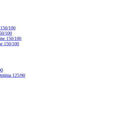
 150/100
50/100
ne 150/100
e 150/100
90
ptima 125/90