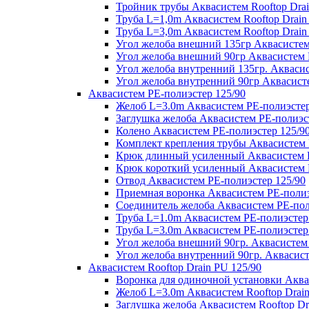
Тройник трубы Аквасистем Rooftop Drai
Труба L=1,0m Аквасистем Rooftop Drain
Труба L=3,0m Аквасистем Rooftop Drain
Угол желоба внешний 135гр Аквасистем 
Угол желоба внешний 90гр Аквасистем R
Угол желоба внутренний 135гр. Аквасис
Угол желоба внутренний 90гр Аквасисте
Аквасистем PE-полиэстер 125/90
Желоб L=3.0m Аквасистем PE-полиэстер
Заглушка желоба Аквасистем PE-полиэс
Колено Аквасистем PE-полиэстер 125/9
Комплект крепления трубы Аквасистем 
Крюк длинный усиленный Аквасистем P
Крюк короткий усиленный Аквасистем P
Отвод Аквасистем РЕ-полиэстер 125/90
Приемная воронка Аквасистем PE-полиэ
Соединитель желоба Аквасистем PE-пол
Труба L=1.0m Аквасистем PE-полиэстер
Труба L=3.0m Аквасистем PE-полиэстер
Угол желоба внешний 90гр. Аквасистем
Угол желоба внутренний 90гр. Аквасист
Аквасистем Rooftop Drain PU 125/90
Воронка для одиночной установки Аквас
Желоб L=3.0m Аквасистем Rooftop Drain
Заглушка желоба Аквасистем Rooftop Dr